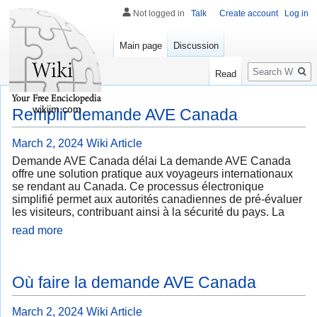
Not logged in
Talk
Create account
Log in
Main page
Discussion
Search
Read
wikijm.com
Remplir demande AVE Canada
March 2, 2024
Wiki Article
Demande AVE Canada délai La demande AVE Canada
offre une solution pratique aux voyageurs internationaux
se rendant au Canada. Ce processus électronique
simplifié permet aux autorités canadiennes de pré-évaluer
les visiteurs, contribuant ainsi à la sécurité du pays. La
read more
Où faire la demande AVE Canada
March 2, 2024
Wiki Article